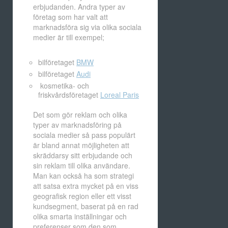
erbjudanden. Andra typer av
företag som har valt att
marknadsföra sig via olika sociala
medier är till exempel;
bilföretaget
BMW
bilföretaget
Audi
kosmetika- och
friskvårdsföretaget
Loreal Paris
Det som gör reklam och olika
typer av marknadsföring på
sociala medier så pass populärt
är bland annat möjligheten att
skräddarsy sitt erbjudande och
sin reklam till olika användare.
Man kan också ha som strategi
att satsa extra mycket på en viss
geografisk region eller ett visst
kundsegment, baserat på en rad
olika smarta inställningar och
preferenser som den som