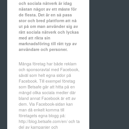
och sociala nätverk är idag
nästan något av ett måste för
de flesta. Det är en så pass
stor och bred plattform att nå
ut på om man använder sig av
rätt sociala nätverk och lyckas
med att rikta sin
marknadsföring till rätt typ av
användare och personer.
Många företag har både reklam
och sponsoravtal med Facebook,
såväl som helt egna sidor på
Facebook. Till exempel företag
som Betsafe går att hitta på en
mängd olika sociala medier där
bland annat Facebook är ett av
dem. Via Facebook-sidan kan
man då enkelt komma till
företagets egna blogg på:
http://blog.betsafe.com/en/ och ta
del av kampanjer och