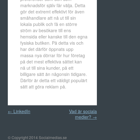
marknadsför själv får välja. Detta
gör det extremt effektivt för även
småhandlare att nå ut till sin
lokala publik och få en större
ström av besökare till ens
hemsida eller kanske till den egna
fysiska butiken. På detta vis och
har det därför öppnats upp
massa nya dörrar för hur företag
på det mest effektiva sättet kan
nå ut till sina kunder, på ett
billigare sätt än någonsin tidigare.
Därför är detta ett väldigt populärt
sätt att göra reklam på.
Inläggsnavigering
←
LinkedIn
Vad är sociala
medier?
→
© Copyright 2014 Socialmedias.se